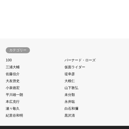
カテゴリー
100
バーナード・ローズ
三浦大輔
仮面ライダー
佐藤信介
堤幸彦
大友啓史
大根仁
小泉徳宏
山下敦弘
平川雄一朗
未分類
本広克行
永井聡
瀬々敬久
白石和彌
紀里谷和明
黒沢清