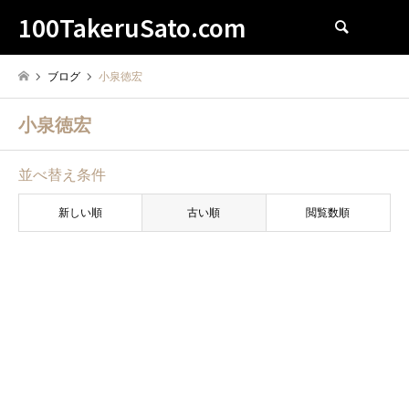
100TakeruSato.com
検索
ブログ
小泉徳宏
小泉徳宏
並べ替え条件
新しい順
古い順
閲覧数順
小泉徳宏
カノジョは嘘を愛しすぎてる
(2013)