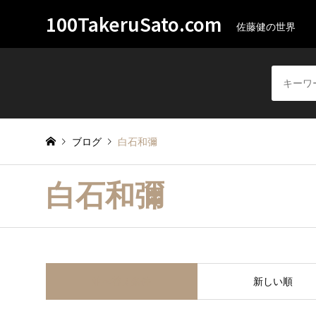
100TakeruSato.com
佐藤健の世界
ブログ
白石和彌
白石和彌
並べ替え条件
新しい順