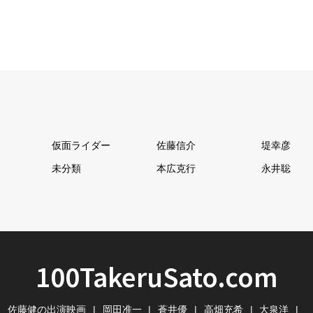
仮面ライダー
佐藤信介
堤幸彦
未分類
本広克行
永井聡
100TakeruSato.com
佐藤健の出演映画
岡田准一
蒼井優
高畑充希
大泉洋