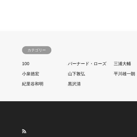
カテゴリー
100
バーナード・ローズ
三浦大輔
小泉徳宏
山下敦弘
平川雄一朗
紀里谷和明
黒沢清