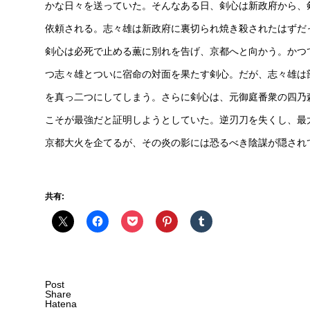
かな日々を送っていた。そんなある日、剣心は新政府から、剣
依頼される。志々雄は新政府に裏切られ焼き殺されたはずだ
剣心は必死で止める薫に別れを告げ、京都へと向かう。かつ
つ志々雄とついに宿命の対面を果たす剣心。だが、志々雄は
を真っ二つにしてしまう。さらに剣心は、元御庭番衆の四乃
こそが最強だと証明しようとしていた。逆刃刀を失くし、最
京都大火を企てるが、その炎の影には恐るべき陰謀が隠され
共有:
Post
Share
Hatena