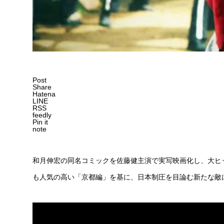
Post
Share
Hatena
LINE
RSS
feedly
Pin it
note
和月伸宏の同名コミックを佐藤健主演で実写映画化し、大ヒ
も人気の高い「京都編」を基に、日本制圧を目論む新たな敵